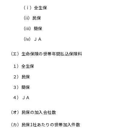
（ｉ）
全生保
（ii）
民保
（iii）
簡保
（iv）
ＪＡ
（エ）生命保険の世帯年間払込保険料
１）
全生保
２）
民保
３）
簡保
４）
ＪＡ
（オ）
民保の加入会社数
（カ）
民保1社あたりの世帯加入件数