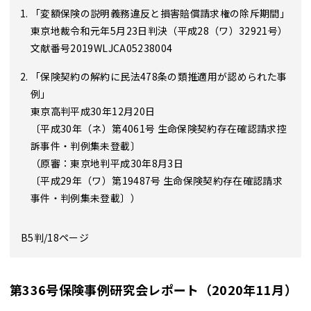
「変額保険の説明義務違反と損害賠償請求権の除斥期間」
東京地裁令和元年5月23日判決（平成28（ワ）32921号）
文献番号2019WLJCA05238004
「保険契約の解約に民法478条の類推適用が認められた事
例」
東京高判平成30年12月20日
〔平成30年（ネ）第4061号 生命保険契約存在確認請求控
訴事件・判例集未登載〕
（原審：東京地判平成30年8月3日
〔平成29年（ワ）第19487号 生命保険契約存在確認請求
事件・判例集未登載〕）
B5判/18ページ
第336号保険事例研究会レポート（2020年11月）