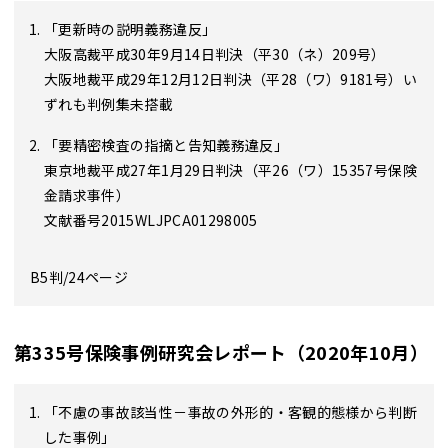
「更新時の説明義務違反」
大阪高裁平成30年9月14日判決（平30（ネ）209号）
大阪地裁平成29年12月12日判決（平28（ワ）9181号）い
ずれも判例集未搭載
「要精密検査の指摘と告知義務違反」
東京地裁平成27年1月29日判決（平26（ワ）15357号保険
金請求事件）
文献番号2015WLJPCA01298005
B5判/24ページ
第335号保険事例研究会レポート（2020年10月）
「不慮の事故該当性－事故の外形的・客観的態様から判断
した事例」