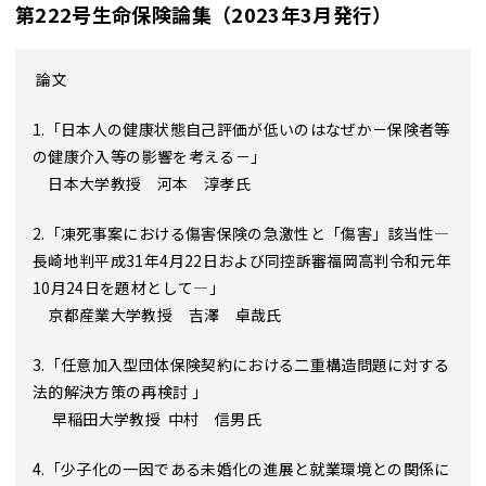
第222号生命保険論集（2023年3月発行）
論文
1.「日本人の健康状態自己評価が低いのはなぜか－保険者等
の健康介入等の影響を考える－」
日本大学教授 河本 淳孝氏
2.「凍死事案における傷害保険の急激性と「傷害」該当性―
長崎地判平成31年4月22日および同控訴審福岡高判令和元年
10月24日を題材として―」
京都産業大学教授 吉澤 卓哉氏
3.「任意加入型団体保険契約における二重構造問題に対する
法的解決方策の再検討 」
早稲田大学教授 中村 信男氏
4.「少子化の一因である未婚化の進展と就業環境との関係に