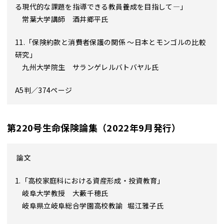
る現代的な課題を指導できる教員養成を目指して―」
常葉大学講師 酒井郷平氏
11.「保険約款と消費者保護の関係 〜日本とモンゴルの比較
研究」
九州大学院生 サランゲレルバトバヤル氏
A5判／374ページ
第220号生命保険論集（2022年9月発行）
論文
1.「高校家庭科における資産形成・投資教育」
岐阜大学教授 大藪千穂氏
岐阜県立岐阜総合学園高校教諭 堀江雅子氏