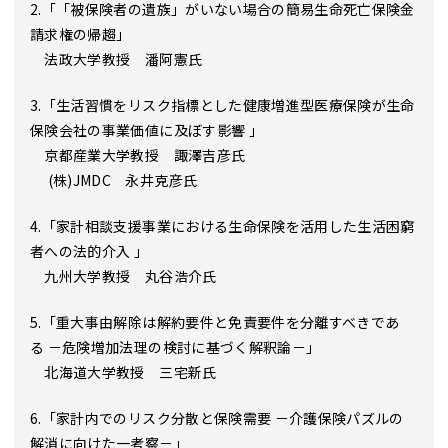
2.「「被保険者の遺族」がいない場合の簡易生命死亡保険金
請求権の帰趨」
法政大学教授 潘阿憲氏
3.「生活習慣をリスク指標とした健康増進型医療保険が生命
保険会社の事業価値に及ぼす影響 」
京都産業大学教授 諏澤吉彦氏
(株)JMDC 永井克彦氏
4.「家計相談支援事業における生命保険を活用した生活困窮
者への法的介入 」
九州大学教授 丸谷浩介氏
5.「重大事由解除は解約要件と免責要件を分離すべきであ
る －危険増加法理の検討に基づく解釈論－」
北海道大学教授 三宅新氏
6.「家計内でのリスク分散と保険需要 －介護保険パズルの
解消に向けた一考察－」