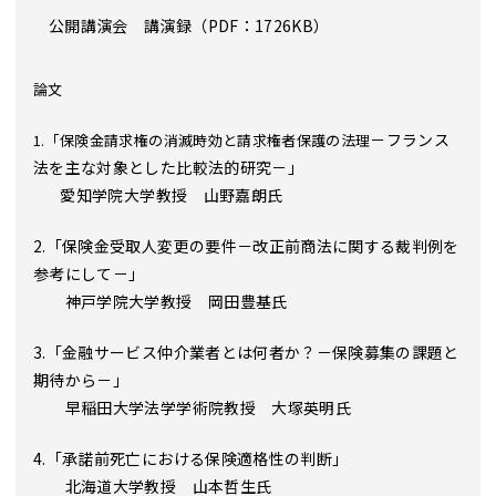
公開講演会 講演録（PDF：1726KB）
論文
－フランス
1.「保険金請求権の消滅時効と請求権者保護の法理
法を主な対象とした比較法的研究－」
愛知学院大学教授 山野嘉朗氏
2.「保険金受取人変更の要件－改正前商法に関する裁判例を
参考にして－」
神戸学院大学教授 岡田豊基氏
3.「金融サービス仲介業者とは何者か？－保険募集の課題と
期待から－」
早稲田大学法学学術院教授 大塚英明氏
4.「承諾前死亡における保険適格性の判断」
北海道大学教授 山本哲生氏