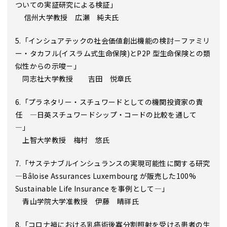
ついての実証研究による検証」
信州大学教授 広瀬 純夫氏
5.「インシュアテックの社会価値創出機能の検討－ファミリ
ー・タカフル(イスラム式生命保険)とP2P 型生命保険との類
似性からの示唆－」
同志社大学教授 吉田 悦章氏
6.「プラネタリー・スチュワードとしての機関投資家の責
任 ―日英スチュワードシップ・コードの比較を通して
―」
上智大学教授 梅村 悠氏
7.「サステナブルインシュランスの実現可能性に関する研究
―Bâloise Assurances Luxembourg が販売した100%
Sustainable Life Insurance を事例として―」
青山学院大学准教授 伊藤 晴祥氏
8.「コロナ禍における乳癌術後寡分割照射を受ける患者の生