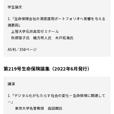
学生論文
1.「生命保険会社の資産運用ポートフォリオへ影響を与える
諸要因」
上智大学石井昌宏ゼミナール
秋原理子氏 緒方柊人氏 木戸拓海氏
A5判／358ページ
第219号生命保険論集（2022年6月発行）
講演
1.「デジタル化がもたらす社会の変化－生命保険に関連して
－」
東京大学名誉教授 森田朗氏