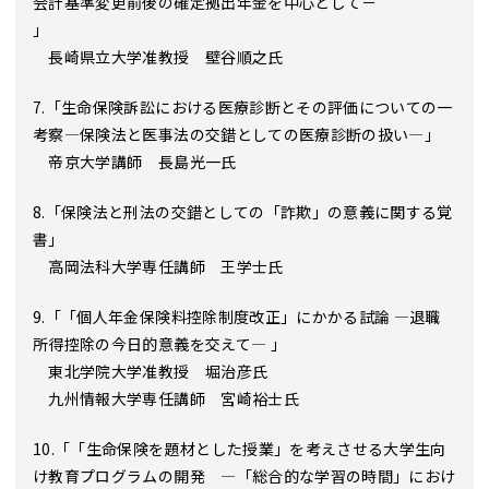
会計基準変更前後の確定拠出年金を中心として－
」
長崎県立大学准教授 壁谷順之氏
7.「生命保険訴訟における医療診断とその評価についての一
考察―保険法と医事法の交錯としての医療診断の扱い―」
帝京大学講師 長島光一氏
8.「保険法と刑法の交錯としての「詐欺」の意義に関する覚
書」
高岡法科大学専任講師 王学士氏
9.「「個人年金保険料控除制度改正」にかかる試論 ―退職
所得控除の今日的意義を交えて― 」
東北学院大学准教授 堀治彦氏
九州情報大学専任講師 宮崎裕士氏
10.「「生命保険を題材とした授業」を考えさせる大学生向
け教育プログラムの開発 ―「総合的な学習の時間」におけ